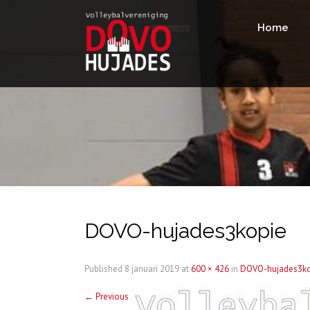
Home
DOVO-hujades3kopie
Published
8 januari 2019
at
600 × 426
in
DOVO-hujades3ko
←
Previous