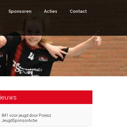
Sponsoren
Acties
Contact
ieuws
841 voor jeugd door Poiesz
JeugdSponsorActie