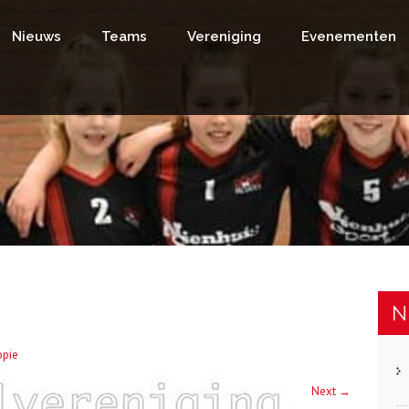
Nieuws
Teams
Vereniging
Evenementen
N
pie
Next
→