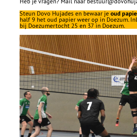
Heb je vragen? Mail naar bestuur@dovohuj
Steun Dovo Hujades en bewaar je
oud papie
half 9 het oud papier weer op in Doezum. In
bij Doezumertocht 25 en 37 in Doezum.