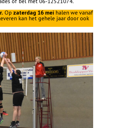
ades of bel met 06-12521074.
r.
Op
zaterdag 16 mei
halen we vanaf
leveren kan het gehele jaar door ook