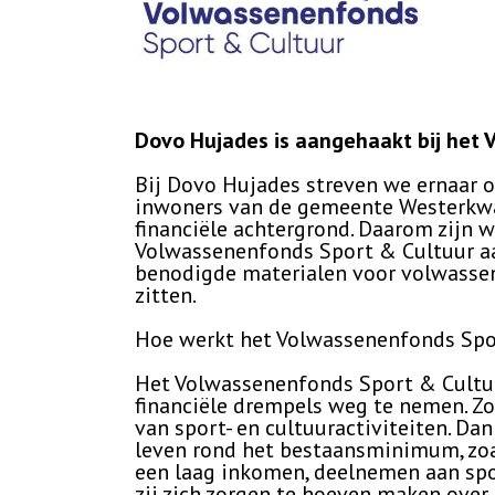
Dovo Hujades is aangehaakt bij het 
Bij Dovo Hujades streven we ernaar o
inwoners van de gemeente Westerkwar
financiële achtergrond. Daarom zijn
Volwassenenfonds Sport & Cultuur aa
benodigde materialen voor volwassene
zitten.
Hoe werkt het Volwassenenfonds Spo
Het Volwassenenfonds Sport & Cultuur
financiële drempels weg te nemen. Zo
van sport- en cultuuractiviteiten. D
leven rond het bestaansminimum, zo
een laag inkomen, deelnemen aan spo
zij zich zorgen te hoeven maken over 