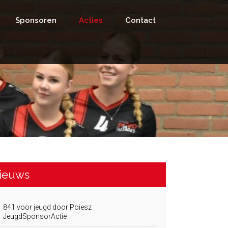
Sponsoren
Acties
Contact
ieuws
841 voor jeugd door Poiesz
JeugdSponsorActie