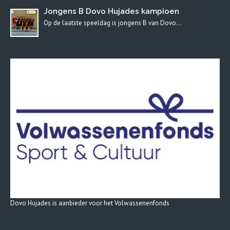
Jongens B Dovo Hujades kampioen
Op de laatste speeldag is jongens B van Dovo…
Dovo Hujades is aanbieder voor het Volwassenenfonds