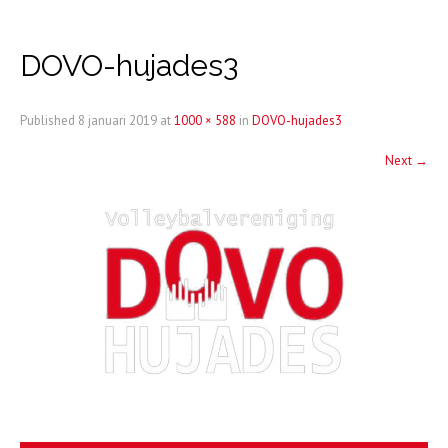
DOVO-hujades3
Published
8 januari 2019
at
1000 × 588
in
DOVO-hujades3
Next
→