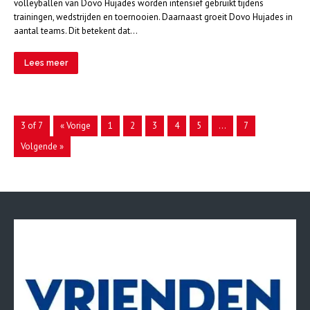
volleyballen van Dovo Hujades worden intensief gebruikt tijdens
trainingen, wedstrijden en toernooien. Daarnaast groeit Dovo Hujades in
aantal teams. Dit betekent dat…
Lees meer
3 of 7
« Vorige
1
2
3
4
5
…
7
Volgende »