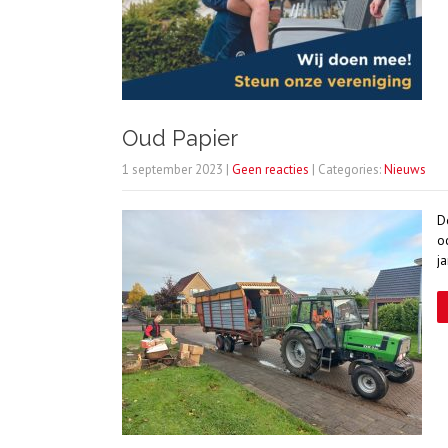
Oud Papier
1 september 2023
|
Geen reacties
| Categories:
Nieuws
D
o
j