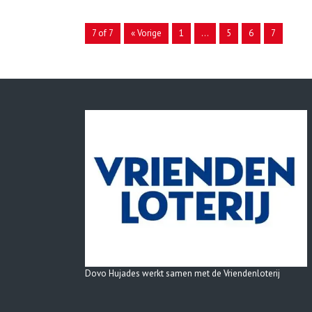
7 of 7
« Vorige
1
…
5
6
7
Dovo Hujades werkt samen met de Vriendenloterij