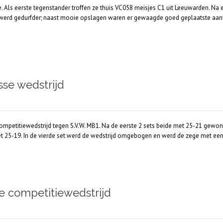
Als eerste tegenstander troffen ze thuis VC058 meisjes C1 uit Leeuwarden. Na e
 werd gedurfder; naast mooie opslagen waren er gewaagde goed geplaatste aanva
sse wedstrijd
ompetitiewedstrijd tegen S.V.W. MB1. Na de eerste 2 sets beide met 25-21 gewon
t 25-19. In de vierde set werd de wedstrijd omgebogen en werd de zege met een
te competitiewedstrijd