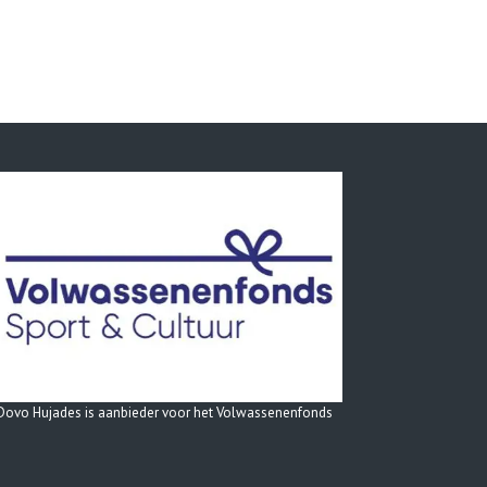
Dovo Hujades is aanbieder voor het Volwassenenfonds