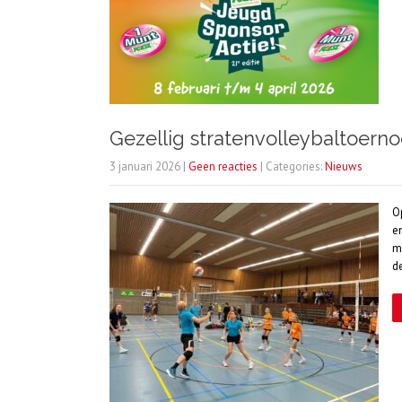
Gezellig stratenvolleybaltoerno
3 januari 2026
|
Geen reacties
| Categories:
Nieuws
O
e
m
d