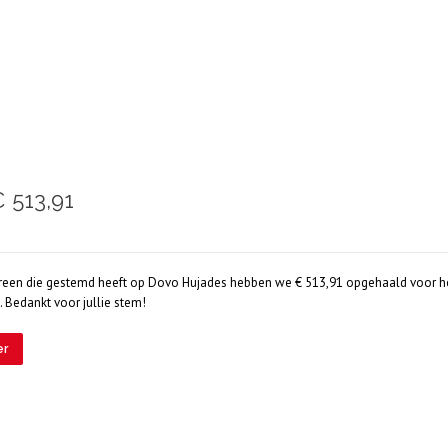
 513,91
ereen die gestemd heeft op Dovo Hujades hebben we € 513,91 opgehaald voor he
 Bedankt voor jullie stem!
er