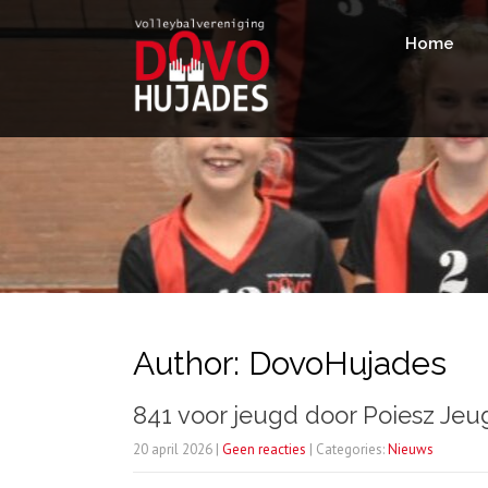
Home
Author:
DovoHujades
841 voor jeugd door Poiesz Je
20 april 2026
|
Geen reacties
| Categories:
Nieuws