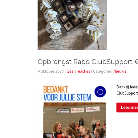
Opbrengst Rabo ClubSupport €
4 oktober 2025
|
Geen reacties
| Categories:
Nieuws
Dankzij ied
ClubSupport.
Lees me