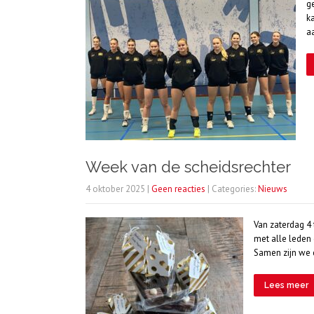
g
k
aa
Week van de scheidsrechter
4 oktober 2025
|
Geen reacties
| Categories:
Nieuws
Van zaterdag 4 
met alle leden 
Samen zijn we 
Lees meer