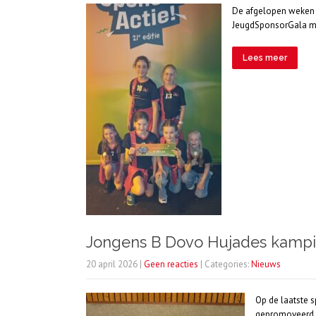
De afgelopen weken z
JeugdSponsorGala mo
Lees meer
Jongens B Dovo Hujades kamp
20 april 2026
|
Geen reacties
| Categories:
Nieuws
Op de laatste 
gepromoveerd zi