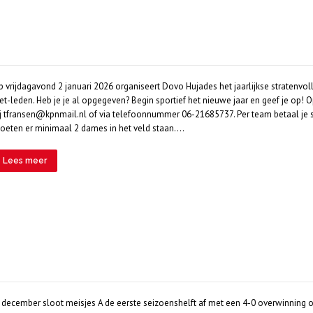
p vrijdagavond 2 januari 2026 organiseert Dovo Hujades het jaarlijkse stratenvoll
iet-leden. Heb je je al opgegeven? Begin sportief het nieuwe jaar en geef je op
j
tfransen@kpnmail.nl
of via telefoonnummer 06-21685737. Per team betaal je sl
oeten er minimaal 2 dames in het veld staan….
Lees meer
n december sloot meisjes A de eerste seizoenshelft af met een 4-0 overwinning