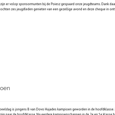
ijn er volop sponsormunten bij de Poiesz gespaard onze jeugdteams. Dank daarv
chten zes jeugdleden genieten van een gezellige avond en deze cheque in on
ioen
speeldag is jongens B van Dovo Hujades kampioen geworden in de hoofdklasse. Ee
jn naar de hoofdklasse. Na eerdere kampioenschappen in de 2e en 1e klasse heef