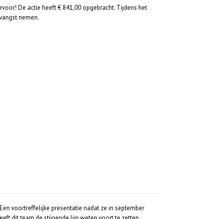
oor! De actie heeft € 841,00 opgebracht. Tijdens het
tvangst nemen.
n voortreffelijke presentatie nadat ze in september
t dit team de stijgende lijn weten voort te zetten.