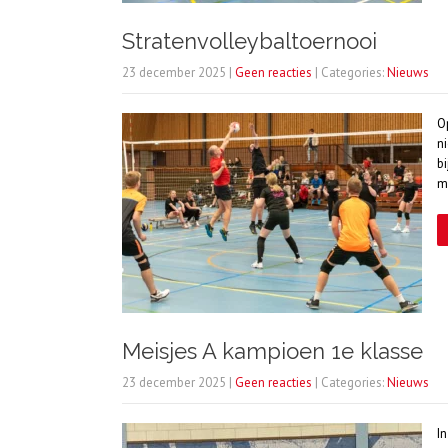
Stratenvolleybaltoernooi
23 december 2025
|
Geen reacties
| Categories:
Nieuws
O
n
bi
m
Meisjes A kampioen 1e klasse
23 december 2025
|
Geen reacties
| Categories:
Nieuws
I