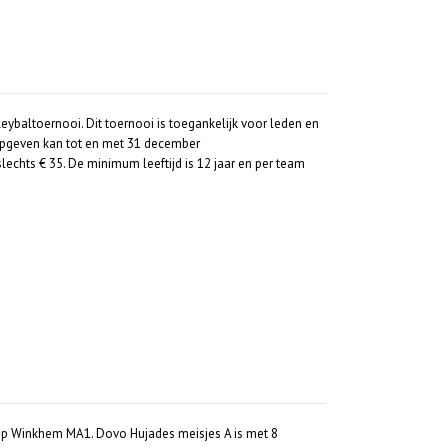
eybaltoernooi. Dit toernooi is toegankelijk voor leden en
! Opgeven kan tot en met 31 december
echts € 35. De minimum leeftijd is 12 jaar en per team
 op Winkhem MA1. Dovo Hujades meisjes A is met 8