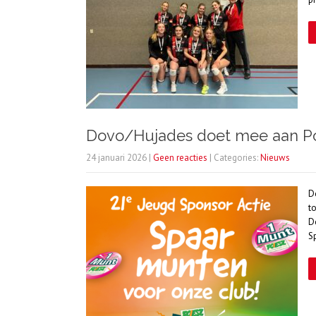
Dovo/Hujades doet mee aan Po
24 januari 2026
|
Geen reacties
| Categories:
Nieuws
D
t
D
S