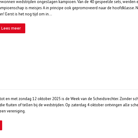
ewonnen wedstrijden ongeslagen kampioen. Van de 40 gespeelde sets, werden er
ampioenschap is meisjes A in principe ook gepromoveerd naar de hoofdklasse. N
n! Eerst is het nog tijd om in…
Lees meer
tot en met zondag 12 oktober 2025 is de Week van de Scheidsrechter. Zonder sche
die fluiten of tellen bij de wedstrijden. Op zaterdag 4 oktober ontvingen alle sche
een vereniging.