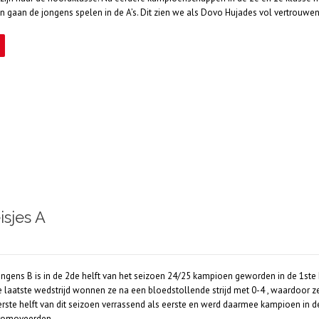
n gaan de jongens spelen in de A’s. Dit zien we als Dovo Hujades vol vertrouwe
isjes A
ongens B is in de 2de helft van het seizoen 24/25 kampioen geworden in de 1st
e laatste wedstrijd wonnen ze na een bloedstollende strijd met 0-4 , waardoor z
erste helft van dit seizoen verrassend als eerste en werd daarmee kampioen in d
romoveerden….