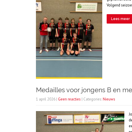
Volgend seizoe
Lees meer
Medailles voor jongens B en me
1 april 2026
|
Geen reacties
| Categories:
Nieuws
J
d
e
p